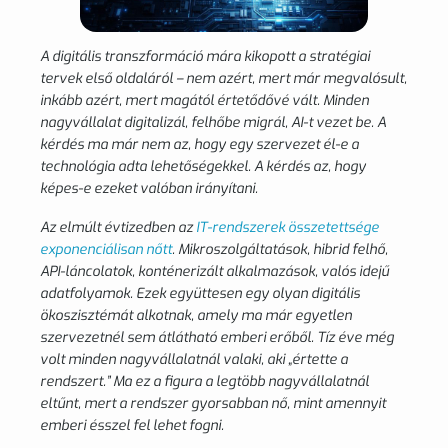
A digitális transzformáció mára kikopott a stratégiai
tervek első oldaláról – nem azért, mert
már
megvalósult,
inkább azért, mert magától értetődővé vált. Minden
nagyvállalat digitalizál, felhőbe migrál, AI-t vezet be. A
kérdés ma már nem az, hogy egy szervezet él-e a
technológia adta lehetőségekkel. A kérdés az, hogy
képes-e ezeket valóban irányítani.
Az elmúlt évtizedben az
IT-rendszerek összetettsége
exponenciálisan nőtt
. Mikroszolgáltatások, hibrid felhő,
API-láncolatok, konténerizált alkalmazások, valós idejű
adatfolyamok. Ezek együttesen egy olyan digitális
ökoszisztémát alkotnak, amely ma már egyetlen
szervezetnél sem átlátható emberi erőből. Tíz éve még
volt minden nagyvállalatnál valaki, aki „értette a
rendszert.” Ma ez a figura a legtöbb nagyvállalatnál
eltűnt, mert a rendszer gyorsabban nő, mint amennyit
emberi ésszel fel lehet fogni.