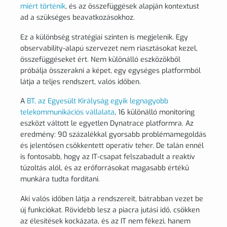
miért történik
, és az összefüggések alapján kontextust
ad a szükséges beavatkozásokhoz.
Ez a különbség stratégiai szinten is megjelenik. Egy
observability-alapú szervezet nem riasztásokat kezel,
összefüggéseket ért. Nem különálló eszközökből
próbálja összerakni a képet, egy egységes platformból
látja a teljes rendszert, valós időben.
A
BT, az Egyesült Királyság egyik legnagyobb
telekommunikációs vállalata
, 16 különálló monitoring
eszközt váltott le egyetlen Dynatrace platformra. Az
eredmény: 90 százalékkal gyorsabb problémamegoldás
és jelentősen csökkentett operatív teher. De talán ennél
is fontosabb, hogy az IT-csapat felszabadult a reaktív
tűzoltás alól, és az erőforrásokat magasabb értékű
munkára tudta fordítani.
Aki valós időben látja a rendszereit, bátrabban vezet be
új funkciókat. Rövidebb lesz a piacra jutási idő, csökken
az élesítések kockázata, és az IT nem fékezi, hanem