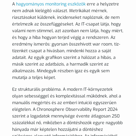
A
hagyományos monitoring eszközök
erre a helyzetre
nem adnak kielégítő választ. Metrikákat mérnek,
riasztásokat küldenek, incidenseket naplóznak, de nem
értelmezik az összefüggéseket. Az IT-csapat látja, hogy
valami nem stimmel, azt azonban nem látja, hogy miért,
és hogy a hiba hogyan terjed végig a rendszeren. Az
eredmény ismerős: gyorsan összehívott war room, tíz-
tizenkét csapat a hívásban, mindenki hozza a saját
adatait. Az egyik grafikon szerint a hálózat a hibás, a
másik szerint az adatbázis, a harmadik szerint az
alkalmazás. Mindegyik részben igaz és egyik sem
mutatja a teljes képet.
Ez strukturális probléma. A modern IT-környezetek
olyan sebességgel és komplexitással működnek, ahol a
manuális megértés és az emberi intuíció egyszerűen
elégtelen. A Chronosphere Observability Report 2024
szerint a logadatok mennyisége évente átlagosan 250
százalékkal nő, miközben a döntéshozók egyre nagyobb
hányada már képtelen hozzájutni a döntéshez