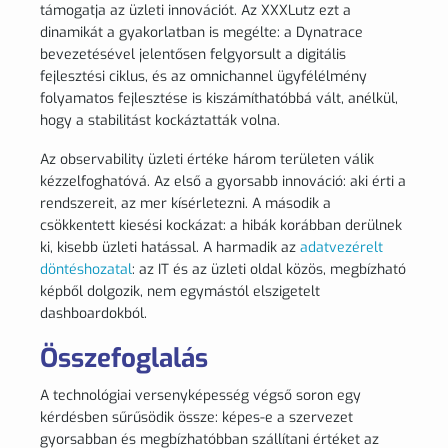
támogatja az üzleti innovációt. Az XXXLutz ezt a
dinamikát a gyakorlatban is megélte: a Dynatrace
bevezetésével jelentősen felgyorsult a digitális
fejlesztési ciklus, és az omnichannel ügyfélélmény
folyamatos fejlesztése is kiszámíthatóbbá vált, anélkül,
hogy a stabilitást kockáztatták volna.
Az observability üzleti értéke három területen válik
kézzelfoghatóvá. Az első a gyorsabb innováció: aki érti a
rendszereit, az mer kísérletezni. A második a
csökkentett kiesési kockázat: a hibák korábban derülnek
ki, kisebb üzleti hatással. A harmadik az
adatvezérelt
döntéshozatal
: az IT és az üzleti oldal közös, megbízható
képből dolgozik, nem egymástól elszigetelt
dashboardokból.
Összefoglalás
A technológiai versenyképesség végső soron egy
kérdésben sűrűsödik össze: képes-e a szervezet
gyorsabban és megbízhatóbban szállítani értéket az