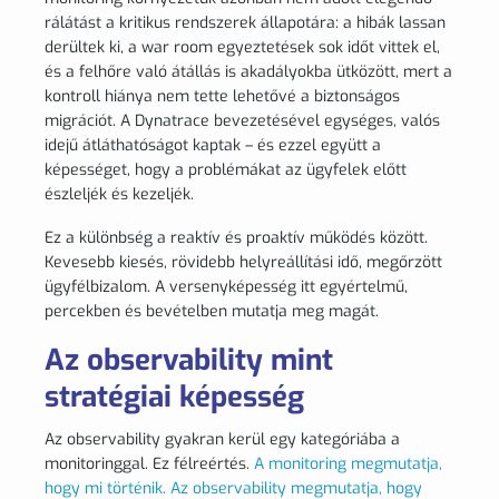
rálátást a kritikus rendszerek állapotára: a hibák lassan
derültek ki, a war room egyeztetések sok időt vittek el,
és a felhőre való átállás is akadályokba ütközött, mert a
kontroll hiánya nem tette lehetővé a biztonságos
migrációt. A Dynatrace bevezetésével egységes, valós
idejű átláthatóságot kaptak – és ezzel együtt a
képességet, hogy a problémákat az ügyfelek előtt
észleljék és kezeljék.
Ez a különbség a reaktív és proaktív működés között.
Kevesebb kiesés, rövidebb helyreállítási idő, megőrzött
ügyfélbizalom. A versenyképesség itt egyértelmű,
percekben és bevételben mutatja meg magát.
Az observability mint
stratégiai képesség
Az observability gyakran kerül egy kategóriába a
monitoringgal. Ez félreértés.
A monitoring megmutatja,
hogy mi történik. Az observability megmutatja, hogy