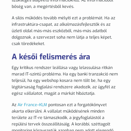
szükséges alapvető információkhoz. Az információból
bőség van, a megértésből kevés.
A silós működés tovább mélyíti ezt a problémát. Ha az
infrastruktúra-csapat, az alkalmazásfejlesztők és az
üzleti oldal más-más eszközből, más-más adatból
dolgoznak, a szervezet soha nem látja a teljes képet,
csak töredékeket.
A késői felismerés ára
Egy kritikus rendszer leállása vagy lelassulása ritkán
marad IT-szintű probléma. Ha egy banki tranzakció nem
teljesül, ha egy webshop kosara nem tölt be, ha egy
légitársaság foglalási rendszere akadozik, az ügyfél az
egész vállalatot, magát a márkát hibáztatja.
Az
Air France–KLM
pontosan ezt a forgatókönyvet
akarta elkerülni. A vállalat működésének minden
területe az IT-re támaszkodik, a jegyfoglalástól a
repülési tervek összeállításáig. A korábbi, széttagolt
monitoring környezetük azonban nem adott elegendő