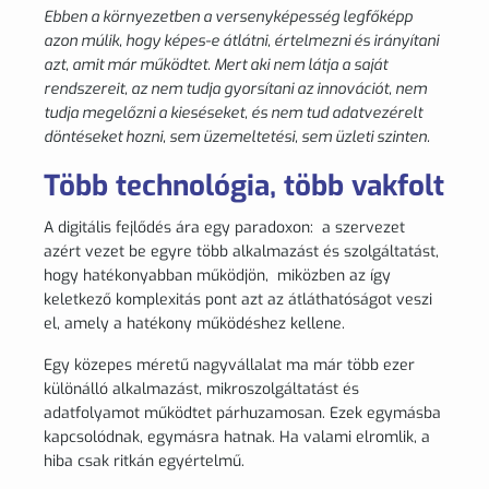
Ebben a környezetben a versenyképesség legfőképp
azon múlik, hogy képes-e átlátni, értelmezni és irányítani
azt, amit már működtet. Mert aki nem látja a saját
rendszereit, az nem tudja gyorsítani az innovációt, nem
tudja megelőzni a kieséseket, és nem tud adatvezérelt
döntéseket hozni, sem üzemeltetési, sem üzleti szinten.
Több technológia, több vakfolt
A digitális fejlődés ára egy paradoxon: a szervezet
azért vezet be egyre több alkalmazást és szolgáltatást,
hogy hatékonyabban működjön, miközben az így
keletkező komplexitás pont azt az átláthatóságot veszi
el, amely a hatékony működéshez kellene.
Egy közepes méretű nagyvállalat ma már több ezer
különálló alkalmazást, mikroszolgáltatást és
adatfolyamot működtet párhuzamosan. Ezek egymásba
kapcsolódnak, egymásra hatnak. Ha valami elromlik, a
hiba csak ritkán egyértelmű.