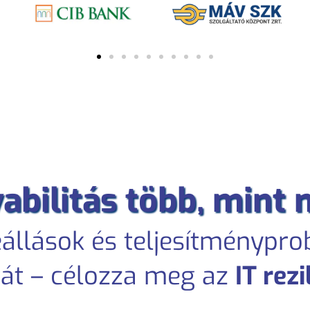
abilitás több, mint 
eállások és teljesítménypr
tát – célozza meg az
IT rezi