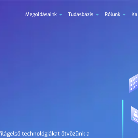
Megoldásaink
Tudásbázis
Rólunk
Ka
 Világelső technológiákat ötvözünk a