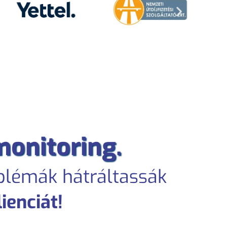
monitoring.
oblémák hátráltassák
lienciát!